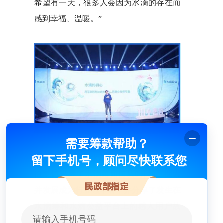
希望有一天，很多人会因为水滴的存在而
感到幸福、温暖。”
需要筹款帮助？
盛典现场，水滴筹和水滴公益总经理
留下手机号，顾问尽快联系您
徐憾憾讲述了水滴筹如何从0开始，探索
并发展成为行业领军者，并分享了发生在
水滴筹和水滴公益平台上的感人用户故
事。