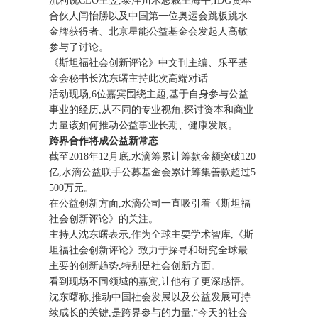
流利说CEO王翌,泰洋川禾总裁王海平,IDG资本
合伙人闫怡勝以及中国第一位奥运会跳板跳水
金牌获得者、北京星能公益基金会发起人高敏
参与了讨论。
《斯坦福社会创新评论》中文刊主编、乐平基
金会秘书长沈东曙主持此次高端对话
活动现场,6位嘉宾围绕主题,基于自身参与公益
事业的经历,从不同的专业视角,探讨资本和商业
力量该如何推动公益事业长期、健康发展。
跨界合作将成公益新常态
截至2018年12月底,水滴筹累计筹款金额突破120
亿,水滴公益联手公募基金会累计筹集善款超过5
500万元。
在公益创新方面,水滴公司一直吸引着《斯坦福
社会创新评论》的关注。
主持人沈东曙表示,作为全球主要学术智库,《斯
坦福社会创新评论》致力于探寻和研究全球最
主要的创新趋势,特别是社会创新方面。
看到现场不同领域的嘉宾,让他有了更深感悟。
沈东曙称,推动中国社会发展以及公益发展可持
续成长的关键,是跨界参与的力量,“今天的社会