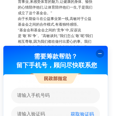
育事业,来感受体育的魅力,让健康的身体、愉快
的心情陪伴他们,让体育陪伴他们一生,于是我们
成立了这个基金会。”
由于长期奋斗在公益事业第一线,高敏对于公益
基金会之间的合作模式,有着独特感悟。
“基金会和基金会之间的‘竞争’中,应该说
是‘敬’和‘争’。”高敏谈到,“我们怎么‘敬’呢?我们
相互尊敬,因为我们都在做付出爱心的事。我们
在‘争’什么?我们在争着为这个社会多做一些
事。”
需要筹款帮助？
主持人沈东曙认为,高敏指出了一个关键概念:公
留下手机号，顾问尽快联系您
益机构间的竞争关系和商业竞争不同。“在公益
慈善事业当中,最重要是占第一位的捐款人,会尊
重每一位在他后面的捐款人。对他来讲,只有把
这个事情做大,才能把公益事业推向前进。”
泰洋川禾总裁王海平
随后,泰洋川禾总裁王海平分享了明星公益的影
响力。他们曾联合明星,在互联网上接力转发公
益活动,使其曝光和转发均达到5000万以上。
IDG资本合伙人闫怡勝
获取验证码
IDG资本合伙人闫怡勝则指出,资本方参与公益