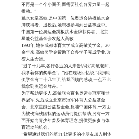
不再是一个个小圈子,而需要社会各界力量一起
推动。”
跳水女皇高敏,是中国第一位奥运会跳板跳水金
牌获得者。退役后,她积极参与到公益事业中。
中国第一位奥运会跳板跳水金牌获得者、北京
星能公益基金会发起人高敏
1993年,她在成都体育大学成立高敏奖学金。20
余年来,高敏奖学金帮助了众多学子完成学业,改
变人生命运。
“过了十几年,各行各业的人来告诉我‘高敏老师,
我拿着你的奖学金’。”她在现场回忆说,“我捐助
奖学金有二十几年了,给我回馈的感动,一点不比
我拿到奥运金牌差。”
为了帮助更多人,高敏联合百名奥运会冠军和世
界冠军,先后成立北京市冠军体育人公益基金
会、北京星能公益基金会,反哺中国体育,一方面
为被伤病残困扰的运动员们提供帮助,另有一方
面开始向青少年普及体育理念,提供更多参与体
育运动的机会。
“希望通过我们的努力,让更多的小朋友加入到体