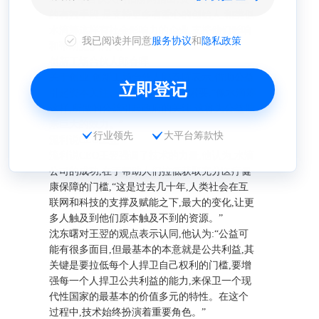
的有效手段,是支持更多有爱心的创始人,和类似
水滴筹这样有社会影响力的企业,支持他们影响
我已阅读并同意
服务协议
和
隐私政策
和帮助更多的人。
创新工场合伙人郎春晖
关于创业,创新工场合伙人郎春晖表示,借助公益
立即登记
引起资本关注、媒体关注都不再紧要,“像水滴筹
这样,所做的公益引起政府的关注,这将为公益带
来巨大的效力。”
行业领先
大平台筹款快
流利说CEO王翌
流利说CEO王翌强调了技术的力量,他认为,水滴
公司的成功,在于帮助人们拉低获取充分医疗健
康保障的门槛,“这是过去几十年,人类社会在互
联网和科技的支撑及赋能之下,最大的变化,让更
多人触及到他们原本触及不到的资源。”
沈东曙对王翌的观点表示认同,他认为:“公益可
能有很多面目,但最基本的本意就是公共利益,其
关键是要拉低每个人捍卫自己权利的门槛,要增
强每一个人捍卫公共利益的能力,来保卫一个现
代性国家的最基本的价值多元的特性。在这个
过程中,技术始终扮演着重要角色。”