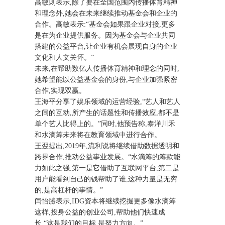
高敏则表示,除了要在全国范围内传播体育精神
和理念外,她会在未来继续推动基金会和企业的
合作。高敏表示:“基金会如果跟企业对接,更多
是在为企业提供服务。因为基金会与企业共同
搭建的公益平台,让企业有机会展现自身的企业
文化和人文关怀。”
未来,在帮助数亿人传播体育精神和理念的同时,
她希望能以公益基金会的身份,与企业加强紧密
合作,实现双赢。
王海平分享了娱乐领域的运营经验,“艺人和艺人
之间的互动,所产生的话题性和传播效应,都不是
单个艺人比得上的。”同时,他预告称,泰洋川禾
和水滴筹未来将在教育领域中进行合作。
王翌提出,2019年,流利说将继续借助数据透明和
跨界合作,推动公益事业发展。“水滴筹的筹款能
力如此之强,第一是它借助了互联网平台,第二是
用户能看到自己的钱帮助了谁,这种力量是无穷
的,是高杠杆的事情。”
闫怡勝表示,IDG资本将继续挖掘更多像水滴筹
这样,投身公益的创业公司,帮助他们快速成
长,“这是我们的目标,是努力方向。”